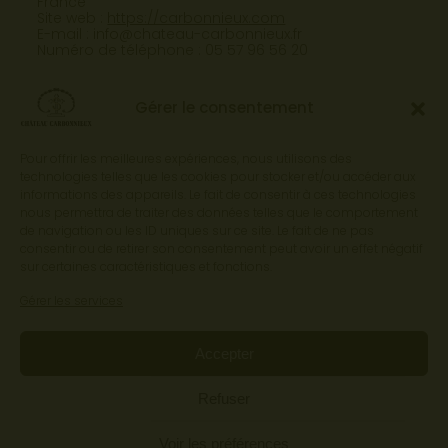
France
Site web :
https://carbonnieux.com
E-mail :
info@
chateau-carbonnieux.fr
Numéro de téléphone : 05 57 96 56 20
Gérer le consentement
Pour offrir les meilleures expériences, nous utilisons des
technologies telles que les cookies pour stocker et/ou accéder aux
informations des appareils. Le fait de consentir à ces technologies
nous permettra de traiter des données telles que le comportement
de navigation ou les ID uniques sur ce site. Le fait de ne pas
consentir ou de retirer son consentement peut avoir un effet négatif
sur certaines caractéristiques et fonctions.
Contact
Espace pro
Gérer les services
L'ABUS D'ALCOOL EST
DANGEREUX POUR LA SANTÉ, À
Accepter
CONSOMMER AVEC MODÉRATION.
© 2026 – CHÂTEAU CARBONNIEUX - Tous
Refuser
droits réservés
Mentions légales
Voir les préférences
Politique de confidentialité