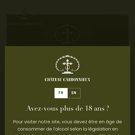
Contact
Espace pro
L'ABUS D'ALCOOL EST
DANGEREUX POUR LA SANTÉ, À
CONSOMMER AVEC MODÉRATION.
FR
EN
© 2026 – CHÂTEAU CARBONNIEUX - Tous
droits réservés
Avez-vous plus de 18 ans ?
Mentions légales
Politique de confidentialité
Gérer le consentement
Pour visiter notre site, vous devez être en âge de
consommer de l’alcool selon la législation en