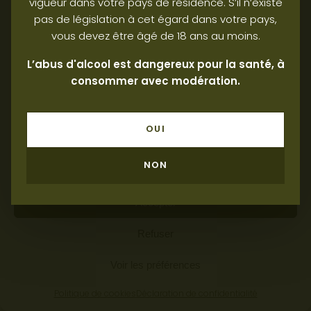
vigueur dans votre pays de résidence. S’il n’existe
pas de législation à cet égard dans votre pays,
Gérer le consentement
vous devez être âgé de 18 ans au moins.
L’abus d'alcool est dangereux pour la santé, à
Pour offrir les meilleures expériences, nous utilisons des
consommer avec modération.
technologies telles que les cookies pour stocker et/ou accéder aux
informations des appareils. Le fait de consentir à ces technologies
nous permettra de traiter des données telles que le comportement
de navigation ou les ID uniques sur ce site. Le fait de ne pas
OUI
consentir ou de retirer son consentement peut avoir un effet négatif
sur certaines caractéristiques et fonctions.
NON
Gérer les services
Accepter
Refuser
Voir les préférences
Politique de cookies
Déclaration de confidentialité